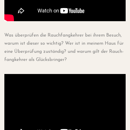
Was über­prü­fen die Rauch­fang­keh­rer bei ihrem Besuch,
war­um ist die­ser so wich­tig? Wer ist in mei­nem Haus für
eine Über­prü­fung zustän­dig? und war­um gilt der Rauch­
fang­keh­rer als Glücksbringer?