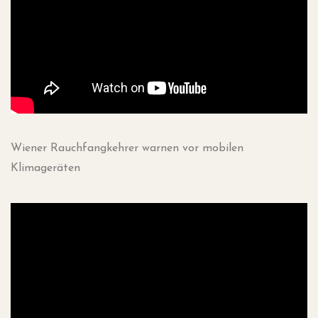
Wie­ner Rauch­fang­keh­rer war­nen vor mobi­len
Klimageräten