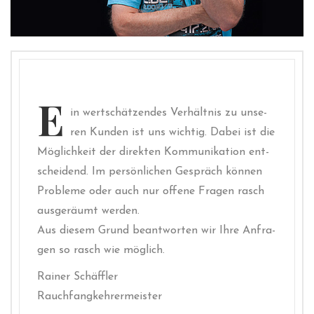
E
in wert­schät­zen­des Ver­hält­nis zu unse­
ren Kun­den ist uns wich­tig. Dabei ist die
Mög­lich­keit der direk­ten Kom­mu­ni­ka­ti­on ent­
schei­dend. Im per­sön­li­chen Gespräch kön­nen
Pro­ble­me oder auch nur offe­ne Fra­gen rasch
aus­ge­räumt werden.
Aus die­sem Grund beant­wor­ten wir Ihre Anfra­
gen so rasch wie möglich.
Rai­ner Schäffler
Rauchfangkehrermeister